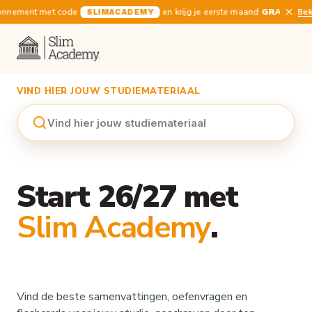
bonnement met code
en krijg je eerste maand
GRATIS
Bek
SLIMACADEMY
VIND HIER JOUW STUDIEMATERIAAL
Vind hier jouw studiemateriaal
Start 26/27 met
Slim Academy
.
Vind de beste samenvattingen, oefenvragen en