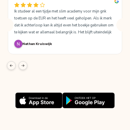
Ik studeer al een tijdje met slim academy voor mijn gnk 
toetsen op de EUR en het heeft veel geholpen. Als ik merk 
dat ik achterloop kan ik altijd even het boekje gebruiken om 
te kijken wat er allemaal belangrijk is. Het blijft uiteindelijk 
wel een samenvatting dus je krijgt niet elke detail erop maar 
Nathan Kruiswijk
al met al is het een goede aanvulling op de stof