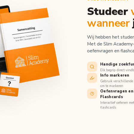
Studeer
wanneer
Wij hebben het studer
Met de Slim Academy-
oefenvragen en flashcar
Handige zoekfu
Elk begrip direct vind
Info markeren
Gebruik verschillende 
om te markeren
Oefenvragen en
Flashcards
Interactief oefenen me
flashcards