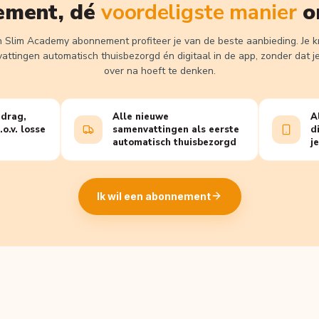
ement, dé
voordeligste manier
o
 Slim Academy abonnement profiteer je van de beste aanbieding. Je kri
ttingen automatisch thuisbezorgd én digitaal in de app, zonder dat j
over na hoeft te denken.
drag,
Alle nieuwe
A
o.v. losse
samenvattingen als eerste
d
automatisch thuisbezorgd
j
Ik wil een abonnement