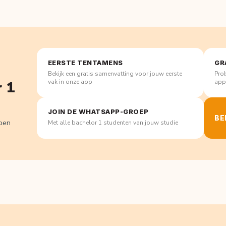
EERSTE TENTAMENS
GR
Bekijk een gratis samenvatting voor jouw eerste
Prob
vak in onze app
ap
r 1
JOIN DE WHATSAPP-GROEP
BE
lpen
Met alle bachelor 1 studenten van jouw studie