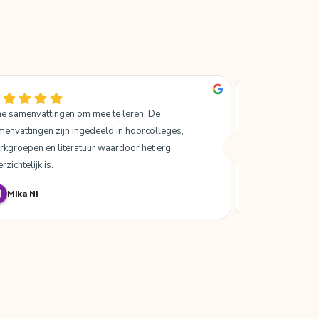
jne samenvattingen om mee te leren. De 
Ik ben heel erg 
envattingen zijn ingedeeld in hoorcolleges, 
SlimAcademy, het
rkgroepen en literatuur waardoor het erg 
samenvatten!
rzichtelijk is.
Mika Ni
Bo van Re