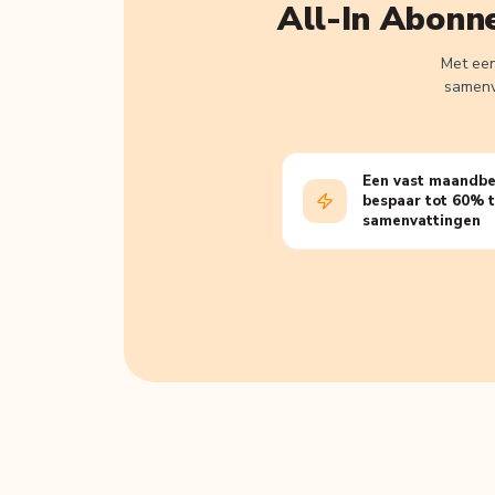
All-In Abonn
Met een
samenva
Een vast maandbe
bespaar tot 60% t.
samenvattingen