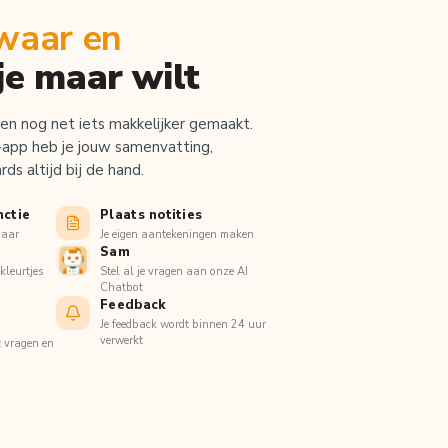
waar en
je maar wilt
en nog net iets makkelijker gemaakt.
app heb je jouw samenvatting,
ds altijd bij de hand.
nctie
Plaats notities
baar
Je eigen aantekeningen maken
Sam
kleurtjes
Stel al je vragen aan onze AI
Chatbot
Feedback
Je feedback wordt binnen 24 uur
verwerkt
t vragen en