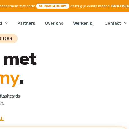
 abonnement met code
en krijg je eerste maand
GRATIS
B
SLIMACADEMY
d
Partners
Over ons
Werken bij
Contact
S 1994
7 met
my
.
flashcards
n.
AL