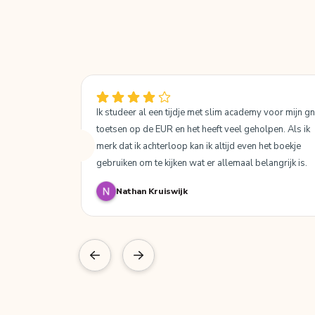
Ik studeer al een tijdje met slim academy voor mijn gn
toetsen op de EUR en het heeft veel geholpen. Als ik 
merk dat ik achterloop kan ik altijd even het boekje 
gebruiken om te kijken wat er allemaal belangrijk is. 
Het blijft uiteindelijk wel een samenvatting dus je krijgt
Nathan Kruiswijk
niet elke detail erop maar al met al is het een goede 
aanvulling op de stof