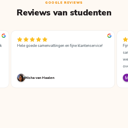
GOOGLE REVIEWS
Reviews van studenten
k 
Hele goede samenvattingen en fijne klantenservice!
Fi
sam
we
ove
 
Nisha van Haalen