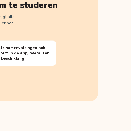
m te studeren
jgt alle
e er nog
lle samenvattingen ook
irect in de app, overal tot
e beschikking