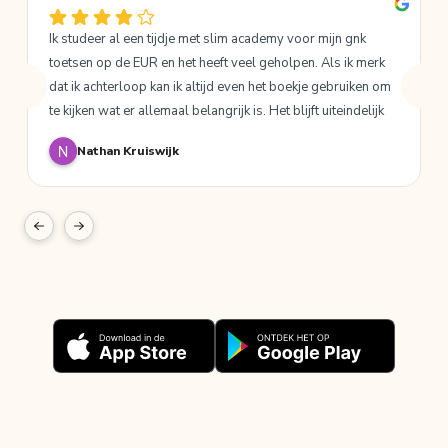
Ik studeer al een tijdje met slim academy voor mijn gnk 
toetsen op de EUR en het heeft veel geholpen. Als ik merk 
dat ik achterloop kan ik altijd even het boekje gebruiken om 
te kijken wat er allemaal belangrijk is. Het blijft uiteindelijk 
wel een samenvatting dus je krijgt niet elke detail erop maar 
Nathan Kruiswijk
al met al is het een goede aanvulling op de stof