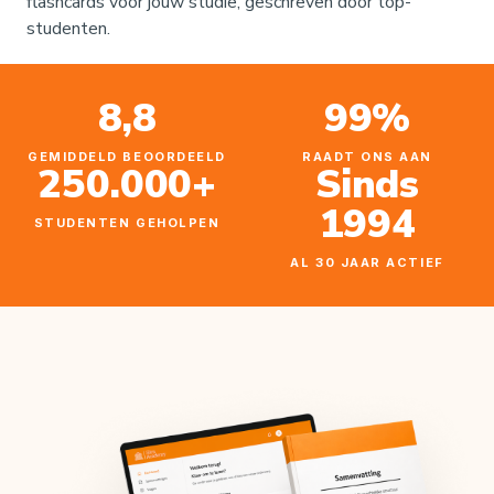
flashcards
voor jouw studie, geschreven door top-
studenten.
8,8
99%
GEMIDDELD BEOORDEELD
RAADT ONS AAN
250.000+
Sinds
1994
STUDENTEN GEHOLPEN
AL 30 JAAR ACTIEF