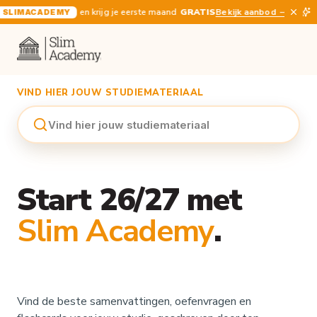
en krijg je eerste maand
GRATIS
Bekijk aanbod
B
SLIMACADEMY
VIND HIER JOUW STUDIEMATERIAAL
Vind hier jouw studiemateriaal
Start 26/27 met
Slim Academy
.
Vind de beste samenvattingen, oefenvragen en