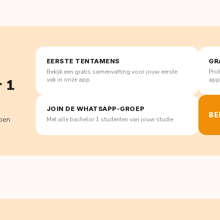
EERSTE TENTAMENS
GR
Bekijk een gratis samenvatting voor jouw eerste
Prob
vak in onze app
ap
r 1
JOIN DE WHATSAPP-GROEP
BE
lpen
Met alle bachelor 1 studenten van jouw studie