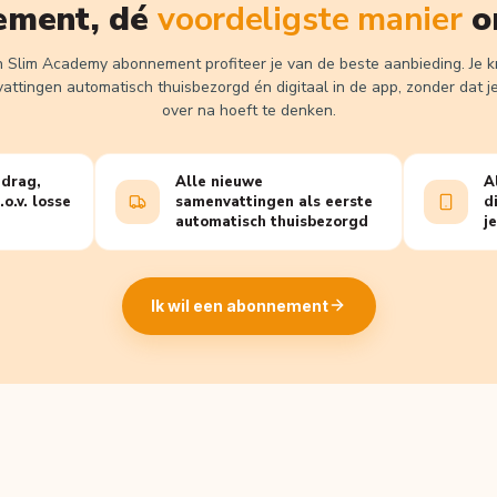
ement, dé
voordeligste manier
o
 Slim Academy abonnement profiteer je van de beste aanbieding. Je kri
ttingen automatisch thuisbezorgd én digitaal in de app, zonder dat j
over na hoeft te denken.
drag,
Alle nieuwe
A
o.v. losse
samenvattingen als eerste
d
automatisch thuisbezorgd
j
Ik wil een abonnement