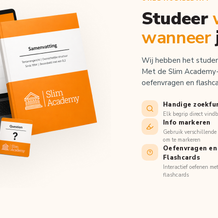
Studeer
wanneer
Wij hebben het studer
Met de Slim Academy-
oefenvragen en flashcar
Handige zoekfu
Elk begrip direct vind
Info markeren
Gebruik verschillende 
om te markeren
Oefenvragen en
Flashcards
Interactief oefenen me
flashcards