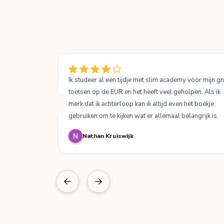
Ik studeer al een tijdje met slim academy voor mijn gn
toetsen op de EUR en het heeft veel geholpen. Als ik 
merk dat ik achterloop kan ik altijd even het boekje 
gebruiken om te kijken wat er allemaal belangrijk is. 
Het blijft uiteindelijk wel een samenvatting dus je krijgt
Nathan Kruiswijk
niet elke detail erop maar al met al is het een goede 
aanvulling op de stof