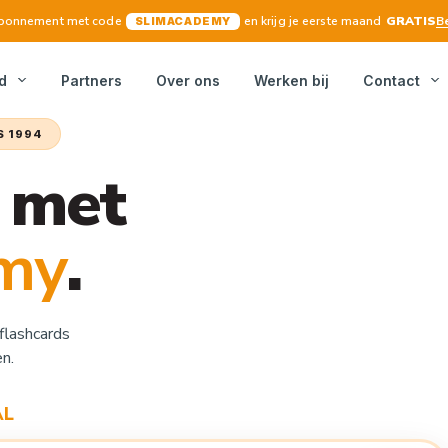
 abonnement met code
en krijg je eerste maand
GRATIS
B
SLIMACADEMY
d
Partners
Over ons
Werken bij
Contact
S 1994
7 met
my
.
flashcards
n.
AL