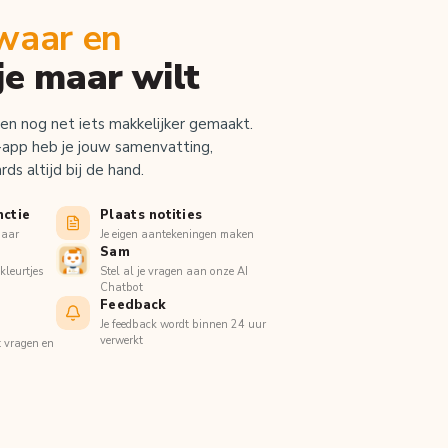
waar en
je maar wilt
en nog net iets makkelijker gemaakt.
app heb je jouw samenvatting,
ds altijd bij de hand.
nctie
Plaats notities
baar
Je eigen aantekeningen maken
Sam
kleurtjes
Stel al je vragen aan onze AI
Chatbot
Feedback
Je feedback wordt binnen 24 uur
verwerkt
t vragen en