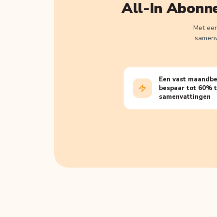
All-In Abonn
Met een
samenva
Een vast maandbe
bespaar tot 60% t.
samenvattingen