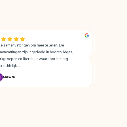
jne samenvattingen om mee te leren. De 
Ik ben heel erg 
envattingen zijn ingedeeld in hoorcolleges, 
SlimAcademy, het
rkgroepen en literatuur waardoor het erg 
samenvatten!
rzichtelijk is.
Mika Ni
Bo van Re