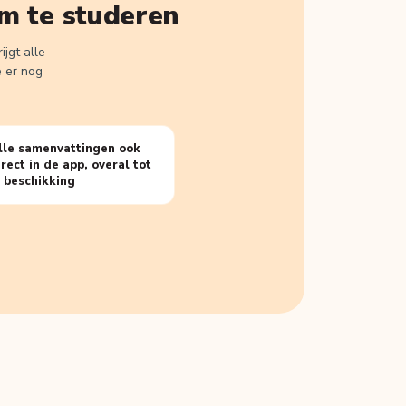
m te studeren
jgt alle
e er nog
lle samenvattingen ook
irect in de app, overal tot
e beschikking