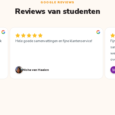
GOOGLE REVIEWS
Reviews van studenten
k 
Hele goede samenvattingen en fijne klantenservice!
Fi
sam
we
ove
 
Nisha van Haalen