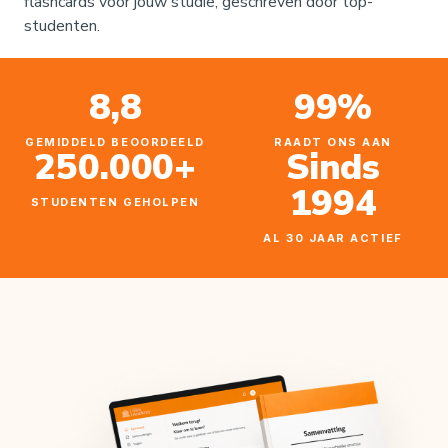
flashcards
voor jouw studie, geschreven door top-
studenten.
8,8
99%
GEMIDDELD BEOORDEELD
RAADT ONS AAN
250.000+
Sinds
1994
STUDENTEN GEHOLPEN
AL 30 JAAR ACTIEF