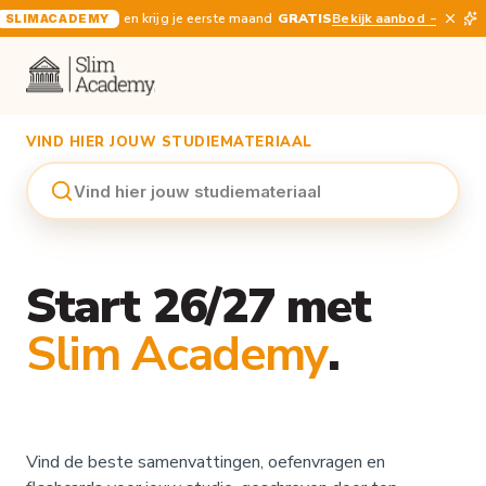
en krijg je eerste maand
GRATIS
Bekijk aanbod
B
SLIMACADEMY
VIND HIER JOUW STUDIEMATERIAAL
Vind hier jouw studiemateriaal
Start 26/27 met
Slim Academy
.
Vind de beste samenvattingen, oefenvragen en