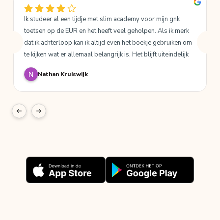
Ik studeer al een tijdje met slim academy voor mijn gnk 
toetsen op de EUR en het heeft veel geholpen. Als ik merk 
dat ik achterloop kan ik altijd even het boekje gebruiken om 
te kijken wat er allemaal belangrijk is. Het blijft uiteindelijk 
wel een samenvatting dus je krijgt niet elke detail erop maar 
Nathan Kruiswijk
al met al is het een goede aanvulling op de stof