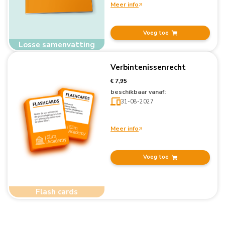
Meer info
Voeg toe
Losse samenvatting
Verbintenissenrecht
€ 7,95
beschikbaar vanaf:
31-08-2027
Meer info
Voeg toe
Flash cards