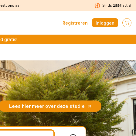
eelt ons aan
Sinds
1994
actief
Registreren
Inloggen
d gratis!
Lees hier meer over deze studie