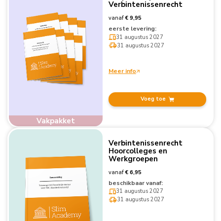
Verbintenissenrecht
vanaf
€ 9,95
eerste levering:
31 augustus 2027
31 augustus 2027
Meer info
Voeg toe
Vakpakket
Verbintenissenrecht
Hoorcolleges en
Werkgroepen
vanaf
€ 6,95
beschikbaar vanaf:
31 augustus 2027
31 augustus 2027