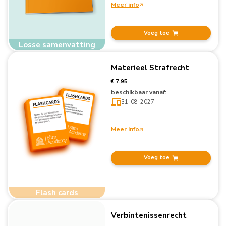
Meer info
Voeg toe
Losse samenvatting
Materieel Strafrecht
€ 7,95
beschikbaar vanaf:
31-08-2027
Meer info
Voeg toe
Flash cards
Verbintenissenrecht