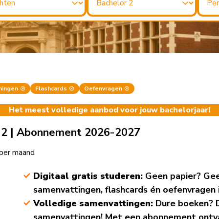
ningen
Flashcards
Oefenvragen
Het meest volledige aanbod voor jouw bachelorjaar!
 2 | Abonnement 2026-2027
per maand
Digitaal gratis studeren:
Geen papier? Gee
samenvattingen, flashcards én oefenvragen in
Volledige samenvattingen:
Dure boeken? D
samenvattingen! Met een abonnement ontvan