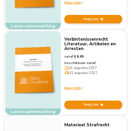
Meer info
Voeg toe
Losse samenvatting
Verbintenissenrecht
Literatuur, Artikelen en
Arresten
vanaf
€ 6,95
beschikbaar vanaf:
31 augustus 2027
31 augustus 2027
Meer info
Voeg toe
Losse samenvatting
Materieel Strafrecht