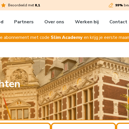
Beoordeeld met
8,1
99%
bev
od
Partners
Over ons
Werken bij
Contact
je abonnement met code
Slim Academy
en krijg je eerste maan
hten