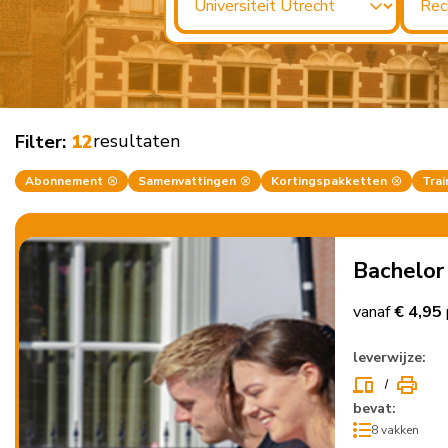
resultaten
Filter:
12
Abonnement
Samenvattingen
Kortingspakketten
Trai
Bachelor
vanaf
€ 4,95
leverwijze:
bevat:
8 vakken