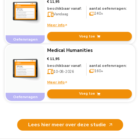
€ 11,95
beschikbaar vanaf:
aantal oefenvragen:
240+
Vandaag
Meer info
Voeg toe
Oefenvragen
Medical Humanities
€ 11,95
beschikbaar vanaf:
aantal oefenvragen:
160+
10-08-2026
Meer info
Voeg toe
Oefenvragen
Lees hier meer over deze studie