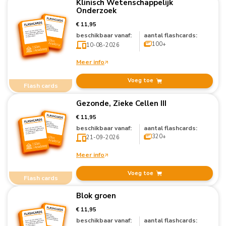
Klinisch Wetenschappelijk
Onderzoek
€ 11,95
beschikbaar vanaf:
aantal flashcards:
100+
10-08-2026
Meer info
Voeg toe
Flash cards
Gezonde, Zieke Cellen III
€ 11,95
beschikbaar vanaf:
aantal flashcards:
320+
21-09-2026
Meer info
Voeg toe
Flash cards
Blok groen
€ 11,95
beschikbaar vanaf:
aantal flashcards: