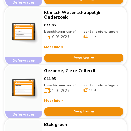
Oefenvragen
Klinisch Wetenschappelijk
Onderzoek
€ 11,95
beschikbaar vanaf:
aantal oefenvragen:
100+
10-08-2026
Meer info
Voeg toe
Oefenvragen
Gezonde, Zieke Cellen III
€ 11,95
beschikbaar vanaf:
aantal oefenvragen:
320+
21-09-2026
Meer info
Voeg toe
Oefenvragen
Blok groen