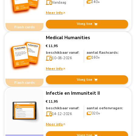
240+
Vandaag
Meer info
Voeg toe
Flash cards
Medical Humanities
€ 11,95
beschikbaar vanaf:
aantal flashcards:
160+
10-08-2026
Meer info
Voeg toe
Flash cards
Infectie en Immuniteit II
€ 11,95
beschikbaar vanaf:
aantal oefenvragen:
320+
14-12-2026
Meer info
Voeg toe