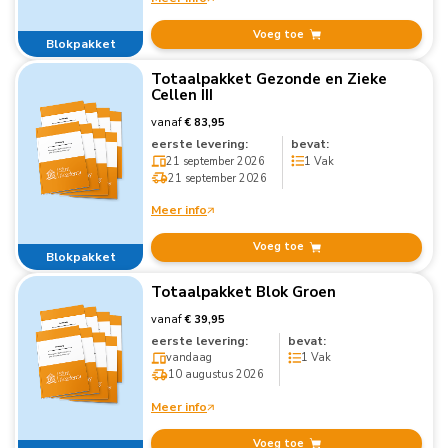
Voeg toe
Blokpakket
Totaalpakket Gezonde en Zieke
Cellen III
vanaf
€ 83,95
eerste levering:
bevat:
21 september 2026
1 Vak
21 september 2026
Meer info
Voeg toe
Blokpakket
Totaalpakket Blok Groen
vanaf
€ 39,95
eerste levering:
bevat:
vandaag
1 Vak
10 augustus 2026
Meer info
Voeg toe