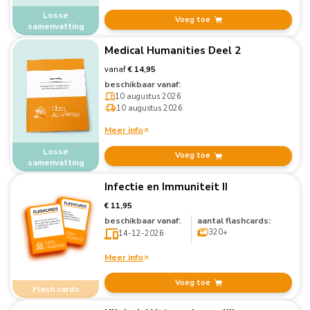
Losse
Voeg toe
samenvatting
Medical Humanities Deel 2
vanaf
€ 14,95
beschikbaar vanaf:
10 augustus 2026
10 augustus 2026
Meer info
Losse
Voeg toe
samenvatting
Infectie en Immuniteit II
€ 11,95
beschikbaar vanaf:
aantal flashcards:
320+
14-12-2026
Meer info
Voeg toe
Flash cards