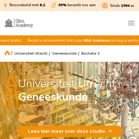
Beoordeeld met
8,1
99%
beveelt ons aan
Sinds
1994
actief
is!
Bestel je abonnement met code
Slim Academy
en krijg je eerste maand gr
Universiteit Utrecht
Geneeskunde
Bachelor 3
Universiteit Utrecht
Geneeskunde
Lees hier meer over deze studie