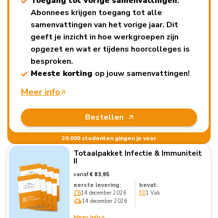
Toegang tot vorige samenvattingen
:
Abonnees krijgen toegang tot alle
samenvattingen van het vorige jaar. Dit
geeft je inzicht in hoe werkgroepen zijn
opgezet en wat er tijdens hoorcolleges is
besproken.
Meeste korting
op jouw samenvattingen!
Meer info
Bestellen
20.000 studenten gingen je voor
Totaalpakket Infectie & Immuniteit
II
vanaf
€ 83,95
eerste levering:
bevat:
14 december 2026
1 Vak
14 december 2026
Meer info