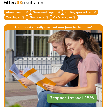
resultaten
Filter:
33
Abonnement
Samenvattingen
Kortingspakketten
Trainingen
Flashcards
Oefenvragen
Het meest volledige aanbod voor jouw bachelorjaar!
Bespaar tot wel 15%