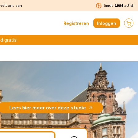
eelt ons aan
Sinds
1994
actief
Registreren
Inloggen
d gratis!
Lees hier meer over deze studie