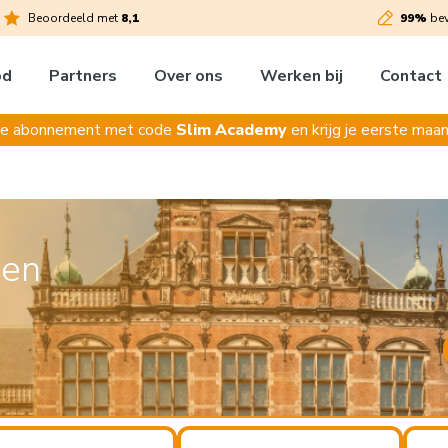
Beoordeeld met
8,1
99%
bev
od
Partners
Over ons
Werken bij
Contact
je abonnement met code
Slim Academy
en krijg je eerste maan
gen