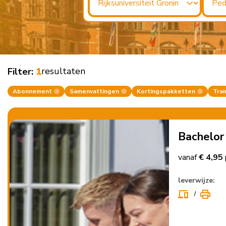
resultaten
Filter:
1
Abonnement
Samenvattingen
Kortingspakketten
Trai
Bachelo
vanaf
€ 4,95
leverwijze: